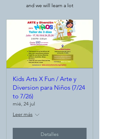
and we will learn a lot
Kids Arts X Fun / Arte y
Diversion para Niños (7/24
to 7/26)
mié, 24 jul
Leer más
Detalles